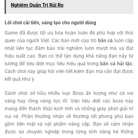
Nghiệm Quản Trị Rủi Ro
Lối chơi cải tiến, sáng tạo cho người dùng
Game đã được tối ưu hóa hoàn toàn đê phù hợp với thói
quen của người Việt. Các bản mới của trò
bắn cá
luôn cập
nhật liên tục đảm bảo trải nghiệm luôn mượt mà và đạt
hiệu suất cao. Bạn có thể tận dụng khả năng đạn nảy từ
tường để tiêu diệt mục tiêu hiệu quả trong
bắn cá hải tặc
.
Cách chơi này giúp hội viên tiết kiệm đạn mà vẫn đạt được
kết quả như ý.
Sảnh chơi sở hữu nhiều loại Boss ấn tượng như cá voi
vàng hay rồng vàng rực rỡ. Việc tiêu diệt các boss này
mang đến thách thức kịch tính và những giây phút giải trí
vui vẻ. Phần thưởng nhận về thường rất phong phú bao
gồm tiền mặt và vật phẩm nâng cấp. Bạn sẽ cảm nhận
được sự chuyên nghiệp trong từng tính năng hệ thống