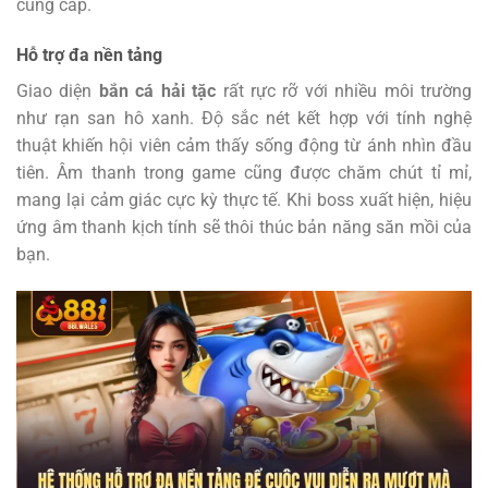
cung cấp.
Hỗ trợ đa nền tảng
Giao diện
bắn cá hải tặc
rất rực rỡ với nhiều môi trường
như rạn san hô xanh. Độ sắc nét kết hợp với tính nghệ
thuật khiến hội viên cảm thấy sống động từ ánh nhìn đầu
tiên. Âm thanh trong game cũng được chăm chút tỉ mỉ,
mang lại cảm giác cực kỳ thực tế. Khi boss xuất hiện, hiệu
ứng âm thanh kịch tính sẽ thôi thúc bản năng săn mồi của
bạn.