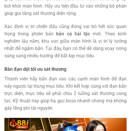
bơi khỏi màn hình. Hãy ưu tiên đầu tư vào những bộ phận
giúp gia tăng sát thương diện rộng.
Xác định vị trí chiến đấu cũng đóng vai trò hết sức quan
trọng trong phiên bản
bắn cá hải tặc
mới. Theo kinh
nghiệm lâu năm, khu vực giữa màn hình là vị trí lý tưởng
nhất để ngắm bắn. Tại đây, bạn có thể dễ dàng xoay nòng
súng sang nhiều hướng để bắt kịp mục tiêu.
Bắn đạn dội tối ưu sát thương
Thành viên hãy bắn đạn vào các cạnh màn hình để đạn
nảy ngược lại trúng mục tiêu. Khi kết hợp cùng với đạn bắn
trực diện, mục tiêu sẽ phải chịu 2 luồng sát thương cùng
lúc. Kỹ thuật này giúp hạ gục boss nhanh chóng mà không
gây lãng phí tài nguyên.