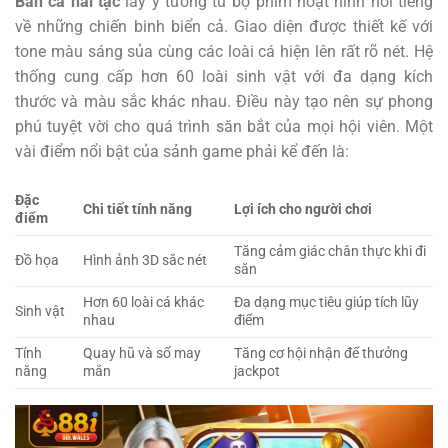
Bắn cá hải tặc
lấy ý tưởng từ bộ phim hoạt hình nổi tiếng
về những chiến binh biển cả. Giao diện được thiết kế với
tone màu sáng sủa cùng các loài cá hiện lên rất rõ nét. Hệ
thống cung cấp hơn 60 loài sinh vật với đa dạng kích
thước và màu sắc khác nhau. Điều này tạo nên sự phong
phú tuyệt vời cho quá trình săn bắt của mọi hội viên. Một
vài điểm nổi bật của sảnh game phải kể đến là:
Đặc
Chi tiết tính năng
Lợi ích cho người chơi
điểm
Tăng cảm giác chân thực khi đi
Đồ họa
Hình ảnh 3D sắc nét
săn
Hơn 60 loài cá khác
Đa dạng mục tiêu giúp tích lũy
Sinh vật
nhau
điểm
Tính
Quay hũ và số may
Tăng cơ hội nhận để thưởng
năng
mắn
jackpot