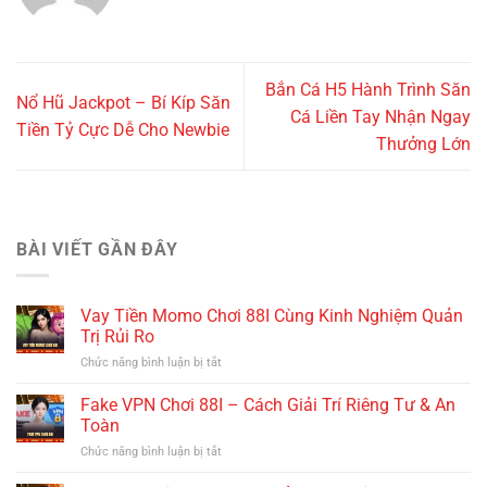
Bắn Cá H5 Hành Trình Săn
Nổ Hũ Jackpot – Bí Kíp Săn
Cá Liền Tay Nhận Ngay
Tiền Tỷ Cực Dễ Cho Newbie
Thưởng Lớn
BÀI VIẾT GẦN ĐÂY
Vay Tiền Momo Chơi 88I Cùng Kinh Nghiệm Quản
Trị Rủi Ro
ở
Chức năng bình luận bị tắt
Vay
Tiền
Fake VPN Chơi 88I – Cách Giải Trí Riêng Tư & An
Momo
Toàn
Chơi
ở
Chức năng bình luận bị tắt
88I
Fake
Cùng