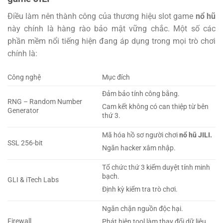
Điều làm nên thành công của thương hiệu slot game
nổ hũ
này chính là hàng rào bảo mật vững chắc. Một số các
phần mềm nổi tiếng hiện đang áp dụng trong mọi trò chơi
chính là:
Công nghệ
Mục đích
Đảm bảo tính công bằng.
RNG – Random Number
Cam kết không có can thiệp từ bên
Generator
thứ 3.
Mã hóa hồ sơ người chơi
nổ hũ JILI.
SSL 256-bit
Ngăn hacker xâm nhập.
Tổ chức thứ 3 kiểm duyệt tính minh
bạch.
GLI & iTech Labs
Định kỳ kiểm tra trò chơi.
Ngăn chặn nguồn độc hại.
Firewall
Phát hiện tool làm thay đổi dữ liệu