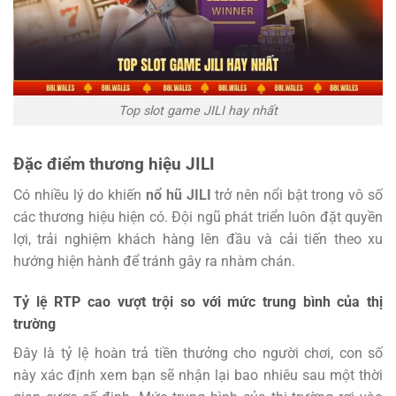
Top slot game JILI hay nhất
Đặc điểm thương hiệu JILI
Có nhiều lý do khiến
nổ hũ JILI
trở nên nổi bật trong vô số
các thương hiệu hiện có. Đội ngũ phát triển luôn đặt quyền
lợi, trải nghiệm khách hàng lên đầu và cải tiến theo xu
hướng hiện hành để tránh gây ra nhàm chán.
Tỷ lệ RTP cao vượt trội so với mức trung bình của thị
trường
Đây là tỷ lệ hoàn trả tiền thưởng cho người chơi, con số
này xác định xem bạn sẽ nhận lại bao nhiêu sau một thời