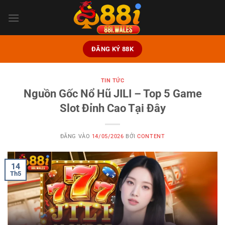
Bỏ
qua
nội
dung
ĐĂNG KÝ 88K
TIN TỨC
Nguồn Gốc Nổ Hũ JILI – Top 5 Game
Slot Đỉnh Cao Tại Đây
ĐĂNG VÀO
14/05/2026
BỞI
CONTENT
14
Th5