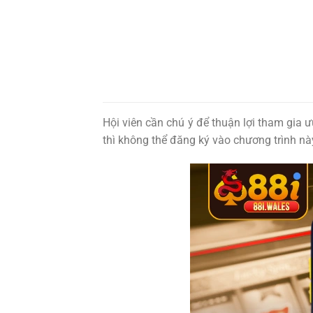
Hội viên cần chú ý để thuận lợi tham gia 
thì không thể đăng ký vào chương trình này