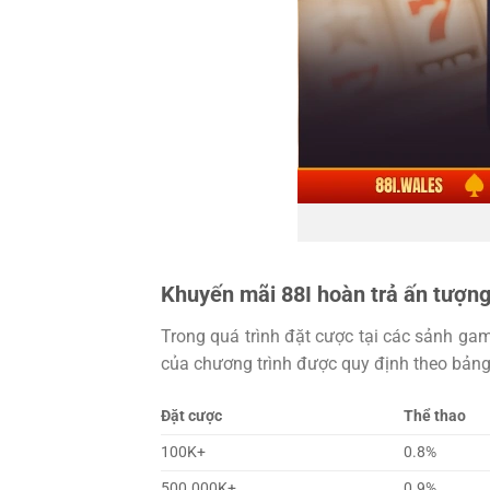
Khuyến mãi 88I hoàn trả ấn tượn
Trong quá trình đặt cược tại các sảnh game
của chương trình được quy định theo bảng
Đặt cược
Thể thao
100K+
0.8%
500.000K+
0.9%