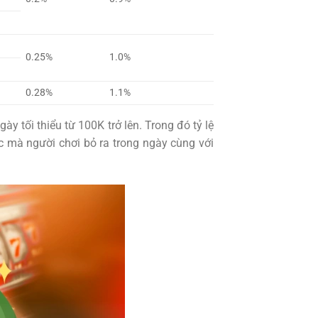
0.25%
1.0%
0.28%
1.1%
gày tối thiểu từ 100K trở lên. Trong đó tỷ lệ
c mà người chơi bỏ ra trong ngày cùng với