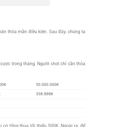
hân thỏa mãn điều kiện. Sau đây, chúng ta
 cược trong tháng. Người chơi chỉ cần thỏa
000K
50.000.000K
K
338.888K
i có tổng thua tối thiểu 500K. Ngoài ra, để