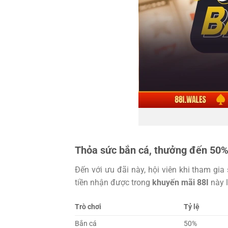
Thỏa sức bắn cá, thưởng đến 50
Đến với ưu đãi này, hội viên khi tham g
tiền nhận được trong
khuyến mãi 88I
này l
Trò chơi
Tỷ lệ
Bắn cá
50%