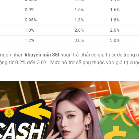
0.9%
1.6%
1.6%
0.95%
1.8%
1.8%
1.0%
2.0%
2.0%
1.2%
3.0%
3.0%
ơi muốn nhận
khuyến mãi 88I
hoàn trả phải có giá trị cược trong n
ng từ 0.2% đến 3.0%. Mức hỗ trợ sẽ phụ thuộc vào giá trị cượ