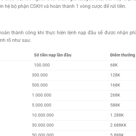
liên hệ bộ phận CSKH và hoàn thành 1 vòng cược để rút tiền.
oản thành công khi thực hiện lệnh nạp đầu sẽ được nhận phầ
ịnh rõ như sau:
Số tiền nạp lần đầu
Điểm thưởng
100.000
68K
300.000
128K
500.000
168K
1.000.000
268K
5.000.000
588K
10.000.000
1.288K
30.000.000
2.688KK
50.000.000
5.888K