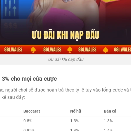
Ưu đãi khi nạp đầu
g 3% cho mọi cửa cược
, người chơi sẽ được hoàn trả theo tỷ lệ tùy vào tổng cược và 
 kê sau đây:
Baccarat
Nổ hũ
Bắn cá
0.8%
1.3%
1.3%
0.85%
1.4%
1.4%