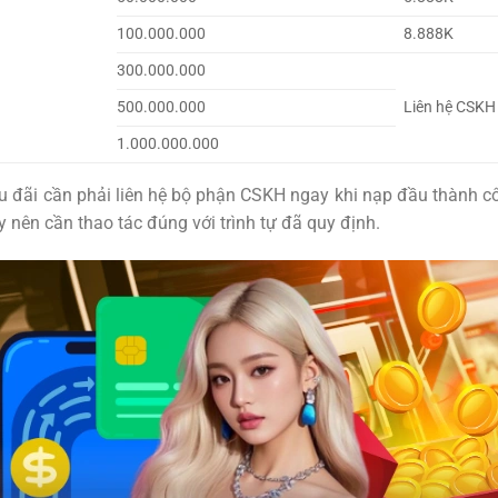
100.000.000
8.888K
300.000.000
500.000.000
Liên hệ CSKH
1.000.000.000
ưu đãi cần phải liên hệ bộ phận CSKH ngay khi nạp đầu thành c
 nên cần thao tác đúng với trình tự đã quy định.