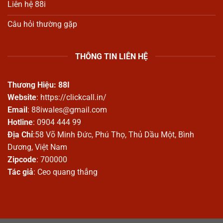
Liên hệ 88i
Câu hỏi thường gặp
THÔNG TIN LIÊN HỆ
Thương Hiệu: 88I
Website
:
https://clickcall.in/
Email
:
88iwales@gmail.com
Hotline
: 0904 444 99
Địa Chỉ
:58 Võ Minh Đức, Phú Thọ, Thủ Dầu Một, Bình
Dương, Việt Nam
Zipcode
: 700000
Tác giả
:
Ceo quang thắng