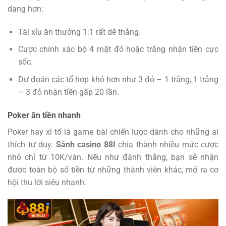
dạng hơn:
Tài xỉu ăn thưởng 1:1 rất dễ thắng.
Cược chính xác bộ 4 mặt đỏ hoặc trắng nhận tiền cực
sốc.
Dự đoán các tổ hợp khó hơn như 3 đỏ – 1 trắng, 1 trắng
– 3 đỏ nhận tiền gấp 20 lần.
Poker ăn tiền nhanh
Poker hay xì tố là game bài chiến lược dành cho những ai
thích tư duy.
Sảnh casino 88I
chia thành nhiều mức cược
nhỏ chỉ từ 10K/ván. Nếu như đánh thắng, bạn sẽ nhận
được toàn bộ số tiền từ những thành viên khác, mở ra cơ
hội thu lời siêu nhanh.