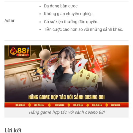
Đa dạng bàn cược.
Không gian chuyên nghiệp.
Astar
Có sự kiện thưởng độc quyền.
Tiền cược cao hơn so với những sảnh khác.
Hãng game hợp tác với sảnh casino 88I
Lời kết