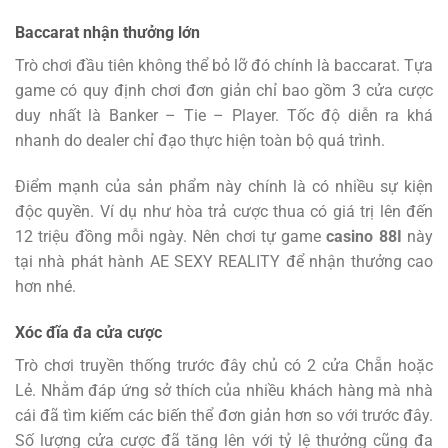
Baccarat nhận thưởng lớn
Trò chơi đầu tiên không thể bỏ lỡ đó chính là baccarat. Tựa
game có quy định chơi đơn giản chỉ bao gồm 3 cửa cược
duy nhất là Banker – Tie – Player. Tốc độ diễn ra khá
nhanh do dealer chỉ đạo thực hiện toàn bộ quá trình.
Điểm mạnh của sản phẩm này chính là có nhiều sự kiện
độc quyền. Ví dụ như hòa trả cược thua có giá trị lên đến
12 triệu đồng mỗi ngày. Nên chơi tự game
casino 88I
này
tại nhà phát hành AE SEXY REALITY để nhận thưởng cao
hơn nhé.
Xóc đĩa đa cửa cược
Trò chơi truyền thống trước đây chủ có 2 cửa Chẵn hoặc
Lẻ. Nhằm đáp ứng sở thích của nhiều khách hàng mà nhà
cái đã tìm kiếm các biến thể đơn giản hơn so với trước đây.
Số lượng cửa cược đã tăng lên với tỷ lệ thưởng cũng đa