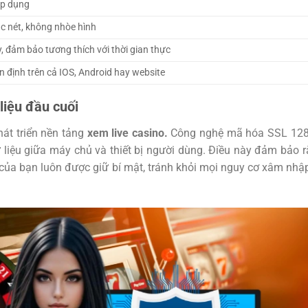
áp dụng
c nét, không nhòe hình
y, đảm bảo tương thích với thời gian thực
 định trên cả IOS, Android hay website
liệu đầu cuối
hát triển nền tảng
xem live casino.
Công nghệ mã hóa SSL 128-
liệu giữa máy chủ và thiết bị người dùng. Điều này đảm bảo 
 của bạn luôn được giữ bí mật, tránh khỏi mọi nguy cơ xâm nhậ