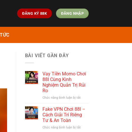
ĐĂNG KÝ 88K
ĐĂNG NHẬP
 TỨC
BÀI VIẾT GẦN ĐÂY
Vay Tiền Momo Chơi
88I Cùng Kinh
Nghiệm Quản Trị Rủi
Ro
ở
Chức năng bình luận bị tắt
Vay
Tiền
Fake VPN Chơi 88I –
Momo
Cách Giải Trí Riêng
Chơi
Tư & An Toàn
88I
ở
Chức năng bình luận bị tắt
Cùng