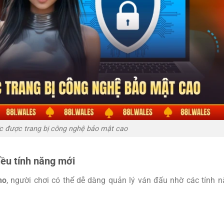
c được trang bị công nghệ bảo mật cao
iều tính năng mới
no
, người chơi có thể dễ dàng quản lý ván đấu nhờ các tính 