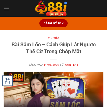
Bỏ
qua
nội
dung
ĐĂNG KÝ 88K
TIN TỨC
Bài Sâm Lốc – Cách Giúp Lật Ngược
Thế Cờ Trong Chớp Mắt
ĐĂNG VÀO
14/05/2026
BỞI
CONTENT
14
Th5